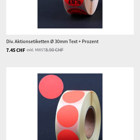
Div. Aktionsetiketten Ø 30mm Text + Prozent
7.45
CHF
8.90
CHF
exkl. MWST
Ursprünglicher
Aktueller
Preis
Preis
war:
ist:
8.90 CHF
7.45 CHF.