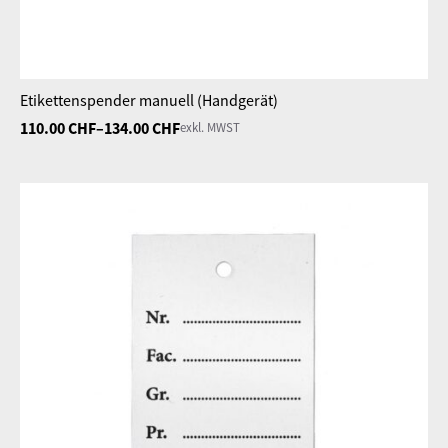
Etikettenspender manuell (Handgerät)
110.00
CHF
–
134.00
CHF
exkl. MWST
Preisspanne:
110.00 CHF
bis
134.00 CHF