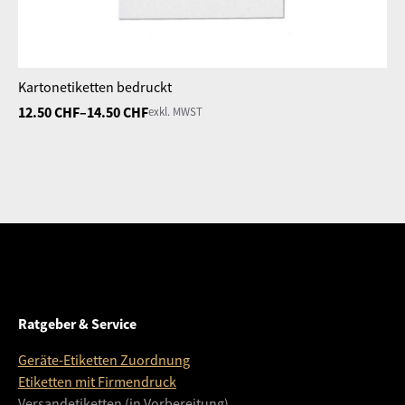
Kartonetiketten bedruckt
12.50
CHF
–
14.50
CHF
exkl. MWST
Preisspanne:
12.50 CHF
bis
14.50 CHF
Ratgeber & Service
Geräte-Etiketten Zuordnung
Etiketten mit Firmendruck
Versandetiketten (in Vorbereitung)