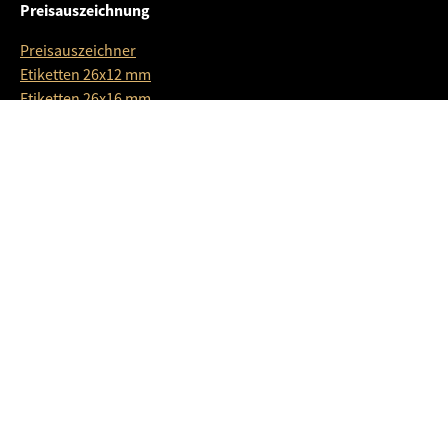
Preisauszeichnung
Preisauszeichner
Etiketten 26x12 mm
Etiketten 26x16 mm
Farbrollen
Startersets
Textilauszeichnung
Etikettierpistolen
Heftfäden
Ersatznadeln
Sicherheitsfäden
Rasterschlaufen
Etiketten
Aktionsetiketten