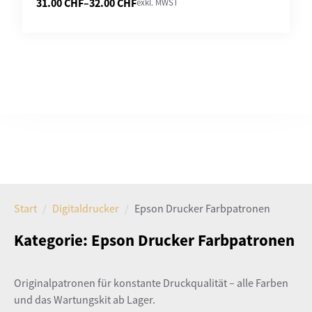
31.00
CHF
–
32.00
CHF
exkl. MWST
Preisspanne:
31.00 CHF
bis
32.00 CHF
Start
Digitaldrucker
Epson Drucker Farbpatronen
Kategorie:
Epson Drucker Farbpatronen
Originalpatronen für konstante Druckqualität – alle Farben
und das Wartungskit ab Lager.