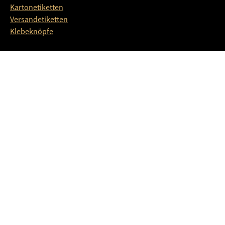
Kartonetiketten
Versandetiketten
Klebeknöpfe
Weitere Bereiche
Thermorollen
Digitaldrucker
Verpackung & POS
% Aktionen
AMKO Technik GmbH
Industriestrasse 3
8575 Bürglen