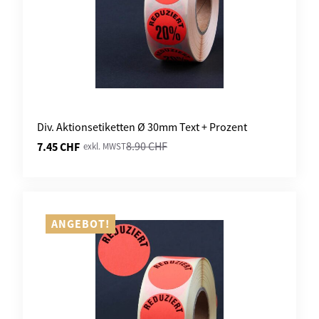
Div. Aktionsetiketten Ø 30mm Text + Prozent
7.45
CHF
8.90
CHF
exkl. MWST
Ursprünglicher
Aktueller
Preis
Preis
war:
ist:
8.90 CHF
7.45 CHF.
ANGEBOT!