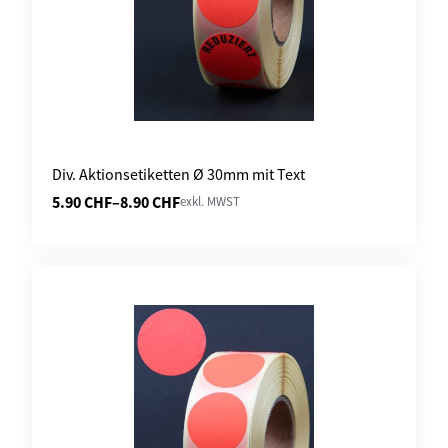
Div. Aktionsetiketten Ø 30mm mit Text
5.90
CHF
–
8.90
CHF
exkl. MWST
Preisspanne:
5.90 CHF
bis
8.90 CHF